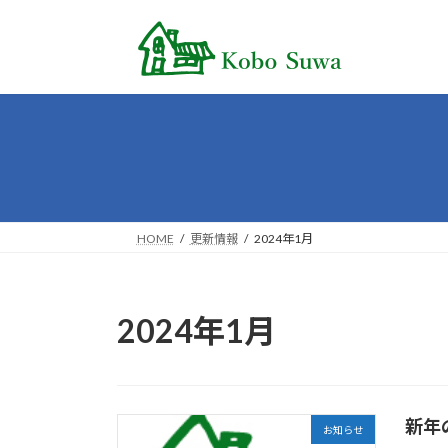
コ
ナ
ン
ビ
テ
ゲ
ン
ー
ツ
シ
へ
ョ
ス
ン
キ
に
ッ
移
プ
動
HOME
更新情報
2024年1月
2024年1月
新年
お知らせ