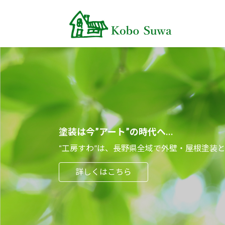
コ
ナ
ン
ビ
テ
ゲ
ン
ー
ツ
シ
へ
ョ
ス
ン
キ
に
ッ
移
プ
動
塗装は今”アート”の時代へ…
“工房すわ”は、長野県全域で外壁・屋根塗装
詳しくはこちら